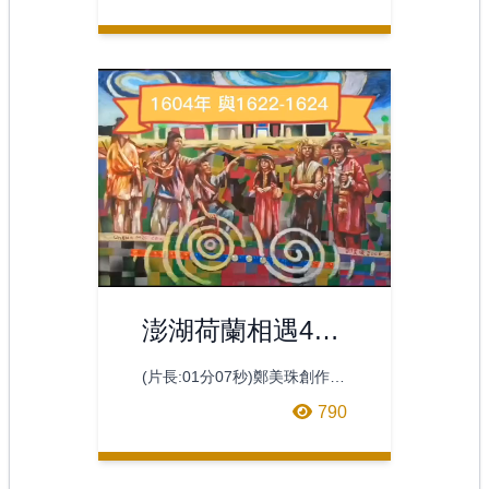
澎湖荷蘭相遇400
年
(片長:01分07秒)鄭美珠創作
1604與1622-24年荷蘭人到澎
790
湖的一系列油畫，及2007年自
助