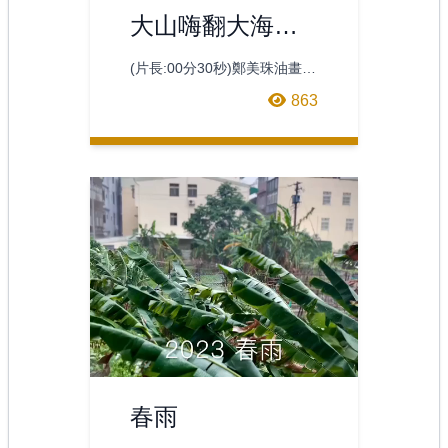
大山嗨翻大海影
音呈現
(片長:00分30秒)鄭美珠油畫作
品大山嗨翻大海影音呈現
863
春雨