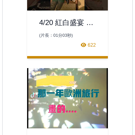
雅密碼；文房清
玩、瓷器佳器共
譜雅
4/20 紅白盛宴 藝
術拍賣 / 陳琿瑛
(片長：01分03秒)
推薦
622