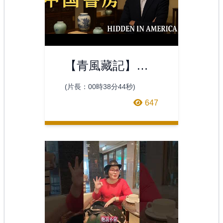
【青風藏記】費
城藝術博物館的
(片長：00時38分44秒)
中國文人書房秘
647
境：紫檀古韻與
瓷影流光，一場
穿越東方書香世
界的奇遇！｜兩
座絕美古櫃、一
組紫檀高凳，隱
藏書房深處的風