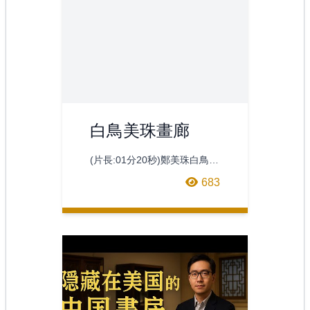
白鳥美珠畫廊
(片長:01分20秒)鄭美珠白鳥美
珠畫廊與澎湖東衛馬里布海景
683
民宿合作的展示空間