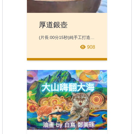
厚道銀壺
(片長:00分15秒)純手工打造，
足銀999，壺容積1300cc
908