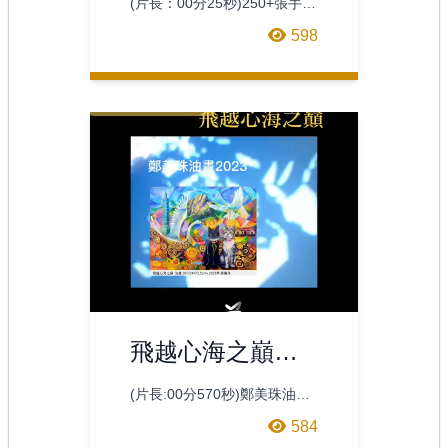
(片長：00分25秒)250+張手繪
手翻畫，耗時不知道多久
598
飛越心海之巔影
音呈現
(片長:00分570秒)鄭美珠油畫
作品飛越心海之巔影音呈現
584