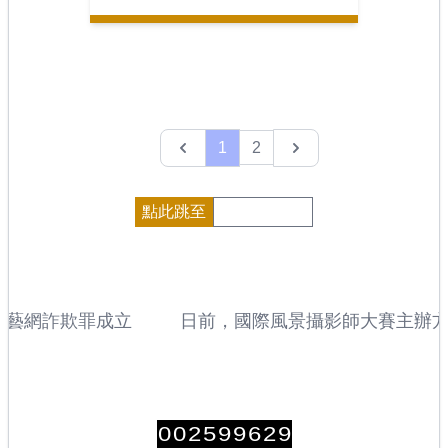
Previous
Next
1
2
點此跳至
網詐欺罪成立
日前，國際風景攝影師大賽主辦方公布
獲獎者名單，來自加拿大的安德魯‧米
（Andrew Mielzynski）憑藉一組
「年度國際風景攝影師」稱號。
0
0
2
5
9
9
6
2
9