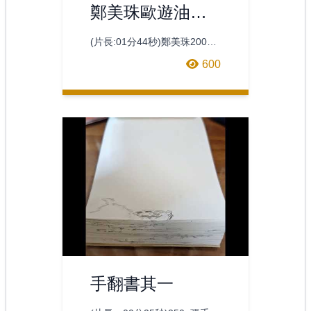
鄭美珠歐遊油畫
作品欣賞
(片長:01分44秒)鄭美珠2001
年歐洲自助旅行一系列素描與
600
油畫作品欣賞
手翻書其一