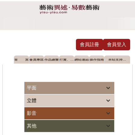
會員註冊
會員登入
首 頁
會員專區
作品總覽
打賞、摸
網站連結
操作指南
本站支持推
彩
薦之公益單
位
油畫展 蘆墩文化中心登場
藝術界世紀大災難落幕 
平面
立體
影音
其他