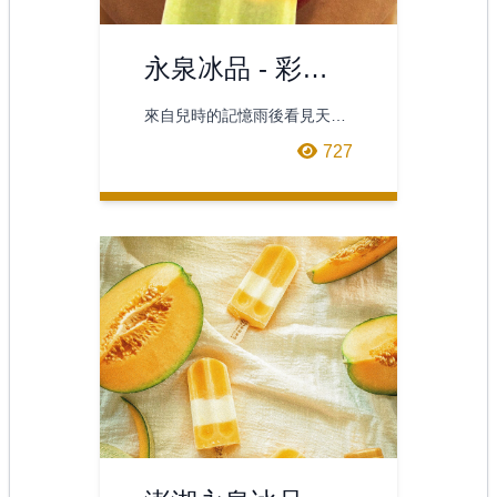
永泉冰品 - 彩虹
冰棒海報
來自兒時的記憶雨後看見天邊
彩虹的喜悅運用各種水果的天
727
然顏色製作成如彩虹般絢麗冰
棒盼吃到的人也能有愉悅