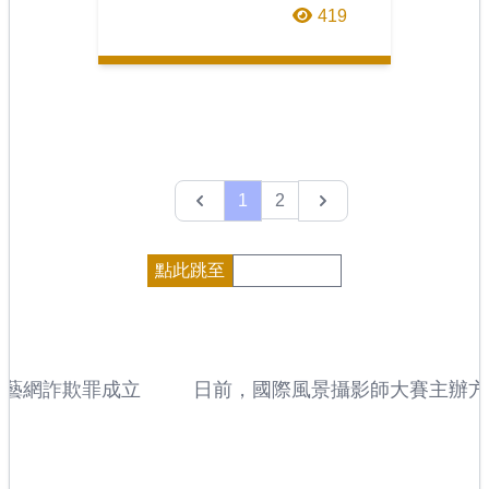
卡，剛好我2025夏天去台東都
419
蘭賴純純藝術工作室，有拍到
賴學姐的兩件紅色和綠
Previous
Next
1
2
點此跳至
網詐欺罪成立
日前，國際風景攝影師大賽主辦方公布了
獲獎者名單，來自加拿大的安德魯‧米
（Andrew Mielzynski）憑藉一組
「年度國際風景攝影師」稱號。