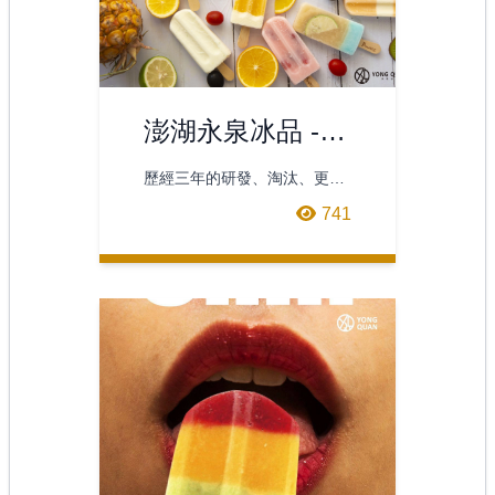
澎湖永泉冰品 -
綜合水果冰棒海
歷經三年的研發、淘汰、更
報
新，才有此多樣的水果冰棒呈
741
現，往後仍會不斷的研發，希
望大家會喜歡