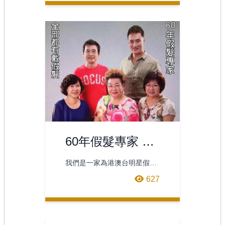
60年假髮專家 【
富邦髮藝 】海報
我們是一家為港澳台明星假髮
髮型設計服務的專業假髮店。
627
剛開始嘗試網路廣告，希望大
家給我們鼓勵與支持。網