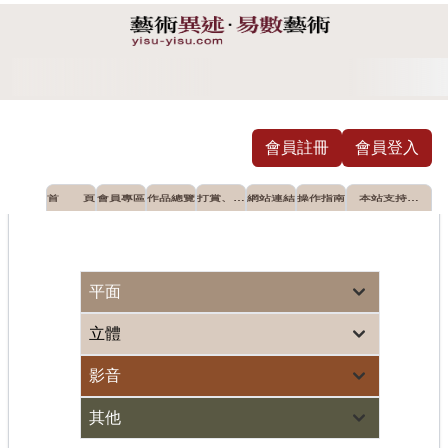
會員註冊
會員登入
首 頁
會員專區
作品總覽
打賞、摸
網站連結
操作指南
本站支持推
彩
薦之公益單
位
油畫展 蘆墩文化中心登場
藝術界世紀大災難落幕 全
平面
立體
影音
其他