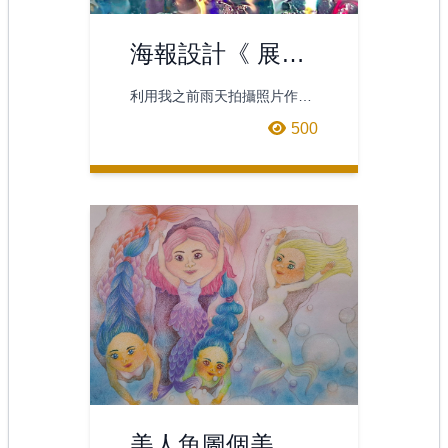
海報設計《 展出
成功 》 ( 二張組 )
利用我之前雨天拍攝照片作底
圖(圖二)的創作
500
美人魚圖個美人