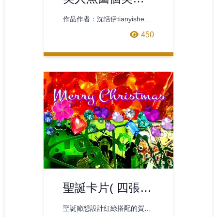
魚反轉 -jump
作品作者：沈恬伊tianyishen
類別：插畫媒材：油性色鉛筆
450
（prismacolorcolorpe
聖誕卡片( 四張組
)
聖誕節想設計紅綠搭配的賀