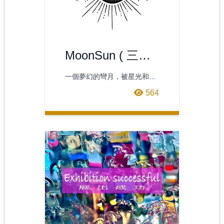
MoonSun ( 三張
組 )
一個夢幻的彎月，被星光和放
射狀的宇宙光芒環繞，以浪漫
564
復古風格繪製。月亮伴隨著太
陽的光芒顯現，月光的柔