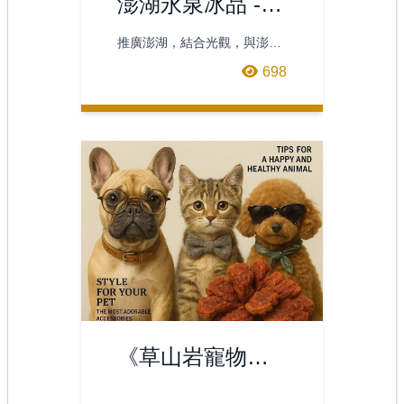
澎湖永泉冰品 -
哈蜜瓜牛奶冰棒
推廣澎湖，結合光觀，與澎湖
海報
後寮當地小農合作，利用澎湖
698
當地香甜的哈蜜瓜➕牛奶所製
成的好吃冰棒。
《草山岩寵物牛
樟芝》海報設計