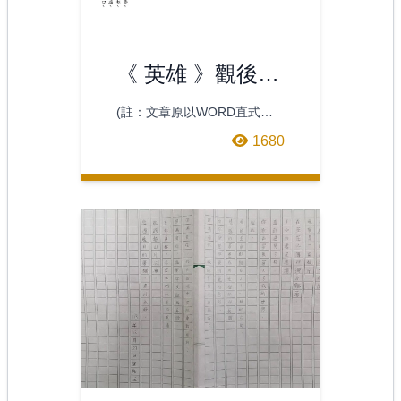
《 英雄 》觀後回
兒問記
(註：文章原以WORD直式編
寫，請參見圖一)英雄愛子觀英
1680
雄憾箭舞秦風懵懂問父親何以
謂英雄思索英雄義勾