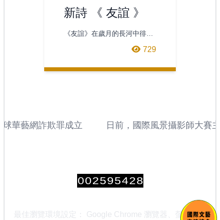
新詩 《 友誼 》
《友誼》在歲月的長河中徘
徊，我曾是一葉孤舟，在茫茫
729
人海中獨自飄盪，不知何處是
港灣，直到遇見了你，你宛
全球華藝網詐欺罪成立
日前，國際風景攝影師大賽主辦
獲獎者名單，來自加拿大的安
（Andrew Mielzynski
「年度國際風景攝影師」稱號
0
0
2
5
9
5
4
2
8
最佳瀏覽環境設定： Google Chrome 瀏覽器、螢幕寬度