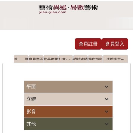
會員註冊
會員登入
首 頁
會員專區
作品總覽
打賞、摸
網站連結
操作指南
本站支持推
彩
薦之公益單
位
個人首次油畫展 蘆墩文化中心登場
藝術界世紀大災難
平面
立體
影音
其他