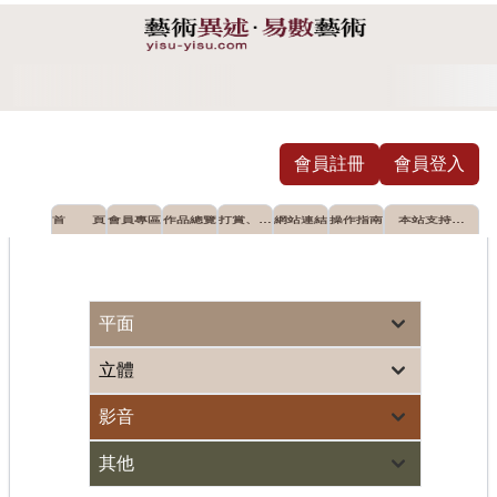
會員註冊
會員登入
首 頁
會員專區
作品總覽
打賞、摸
網站連結
操作指南
本站支持推
彩
薦之公益單
位
個人首次油畫展 蘆墩文化中心登場
藝術界世紀大災難
平面
立體
影音
其他