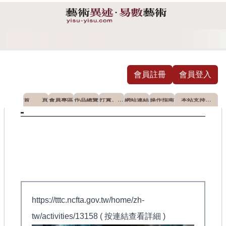
會員註冊
會員登入
首 頁
會員專區
作品總覽
打賞、摸
網站連結
操作指南
本站支持推
彩
薦之公益單
位
個人首次油畫展 蘆墩文化中心登場
藝術界世紀大災
https://tttc.ncfta.gov.tw/home/zh-
tw/activities/13158 ( 按連結查看詳細 )